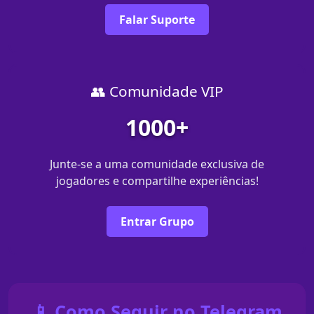
Falar Suporte
👥 Comunidade VIP
1000+
Junte-se a uma comunidade exclusiva de
jogadores e compartilhe experiências!
Entrar Grupo
📱 Como Seguir no Telegram