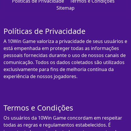
Políticas de Privacidade
Termos e Condições
Sitemap
Políticas de Privacidade
A 10Win Game valoriza a privacidade de seus usuários e
está empenhada em proteger todas as informações
pessoais fornecidas durante o uso de nossos canais de
comunicação. Todos os dados coletados são utilizados
exclusivamente para fins de melhoria contínua da
experiência de nossos jogadores.
Termos e Condições
Os usuários da 10Win Game concordam em respeitar
todas as regras e regulamentos estabelecidos. É